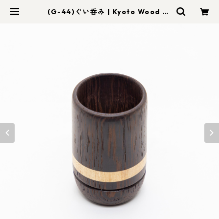
(G-44)ぐい呑み | Kyoto Wood Ar
t foom