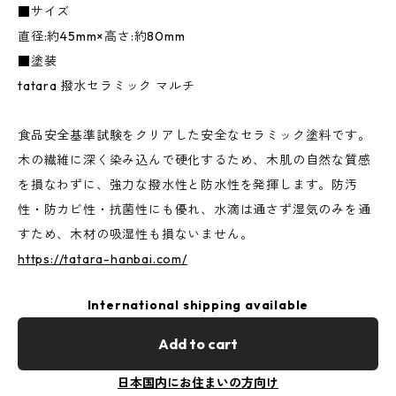
■サイズ
直径:約45mm×高さ:約80mm
■塗装
tatara 撥水セラミック マルチ
食品安全基準試験をクリアした安全なセラミック塗料です。
木の繊維に深く染み込んで硬化するため、木肌の自然な質感
を損なわずに、強力な撥水性と防水性を発揮します。防汚
性・防カビ性・抗菌性にも優れ、水滴は通さず湿気のみを通
すため、木材の吸湿性も損ないません。
https://tatara-hanbai.com/
International shipping available
Add to cart
日本国内にお住まいの方向け