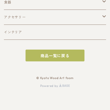
食器
酒器
アクセサリー
ぐい呑み(寄木造)
皿
ペンダント
インテリア
ぐい呑み(一木造)
平皿(寄木造)
おひつ
商品一覧に戻る
片口
平皿(一木造)
トレイ
深皿(一木造)
サービングトレイ
お盆
© Kyoto Wood Art foom
Powered by
深皿（寄木造）
オードブルトレイ
チーズボード