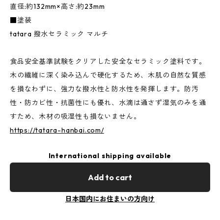
直径:約132mm×高さ:約23mm
■塗装
tatara 撥水セラミック マルチ
食品安全基準試験をクリアした安全なセラミック塗料です。
木の繊維に深く染み込んで硬化するため、木肌の自然な質感
を損なわずに、強力な撥水性と防水性を発揮します。防汚
性・防カビ性・抗菌性にも優れ、水滴は通さず湿気のみを通
すため、木材の吸湿性も損ないません。
https://tatara-hanbai.com/
International shipping available
Add to cart
日本国内にお住まいの方向け