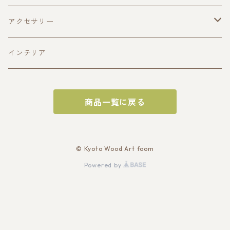
酒器
アクセサリー
ぐい呑み(寄木造)
皿
ペンダント
インテリア
ぐい呑み(一木造)
平皿(寄木造)
おひつ
商品一覧に戻る
片口
平皿(一木造)
トレイ
深皿(一木造)
サービングトレイ
お盆
© Kyoto Wood Art foom
Powered by
深皿（寄木造）
オードブルトレイ
チーズボード