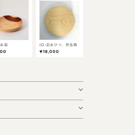
8)お皿
(O-2)おひつ、弁当箱
000
¥18,000