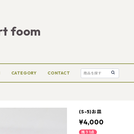
rt foom
M
CATEGORY
CONTACT
(S-5)お皿
¥4,000
残り1点