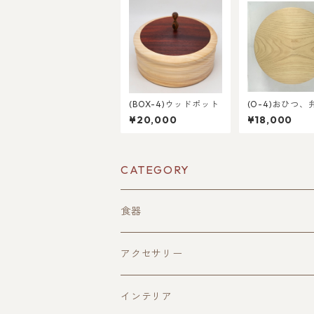
(BOX-4)ウッドポット
(O-4)おひつ、
¥20,000
¥18,000
CATEGORY
食器
酒器
アクセサリー
ぐい呑み(寄木造)
皿
ペンダント
インテリア