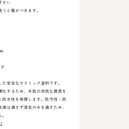
下さい
洗うと傷がつきます。
mm
ルチ
した安全なセラミック塗料です。
硬化するため、木肌の自然な質感を
と防水性を発揮します。防汚性・防
水滴は通さず湿気のみを通すため、
ん。
m/