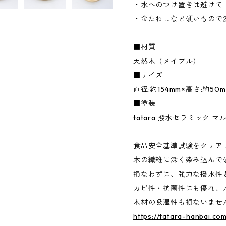
・水へのつけ置きは避けて
・金たわしなど硬いもので
■材質
天然木（メイプル）
■サイズ
直径:約154mm×高さ:約50
■塗装
tatara 撥水セラミック マ
食品安全基準試験をクリア
木の繊維に深く染み込んで
損なわずに、強力な撥水性
カビ性・抗菌性にも優れ、
木材の吸湿性も損ないませ
https://tatara-hanbai.co