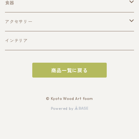
食器
酒器
アクセサリー
ぐい呑み(寄木造)
皿
ペンダント
インテリア
ぐい呑み(一木造)
平皿(寄木造)
おひつ
商品一覧に戻る
片口
平皿(一木造)
トレイ
深皿(一木造)
サービングトレイ
お盆
© Kyoto Wood Art foom
Powered by
深皿（寄木造）
オードブルトレイ
チーズボード