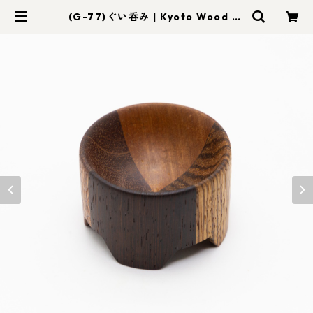
(G-77)ぐい呑み | Kyoto Wood Ar
t foom