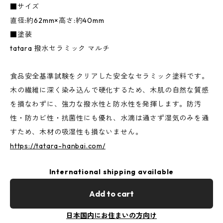
■サイズ
直径:約62mm×高さ:約40mm
■塗装
tatara 撥水セラミック マルチ
食品安全基準試験をクリアした安全なセラミック塗料です。
木の繊維に深く染み込んで硬化するため、木肌の自然な質感
を損なわずに、強力な撥水性と防水性を発揮します。防汚
性・防カビ性・抗菌性にも優れ、水滴は通さず湿気のみを通
すため、木材の吸湿性も損ないません。
https://tatara-hanbai.com/
International shipping available
Add to cart
日本国内にお住まいの方向け