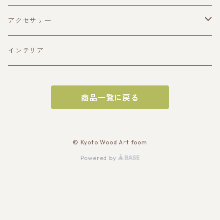
酒器
アクセサリー
ぐい呑み(寄木造)
皿
ペンダント
インテリア
ぐい呑み(一木造)
平皿(寄木造)
おひつ
商品一覧に戻る
片口
平皿(一木造)
トレイ
深皿(一木造)
サービングトレイ
お盆
© Kyoto Wood Art foom
Powered by
深皿（寄木造）
オードブルトレイ
チーズボード