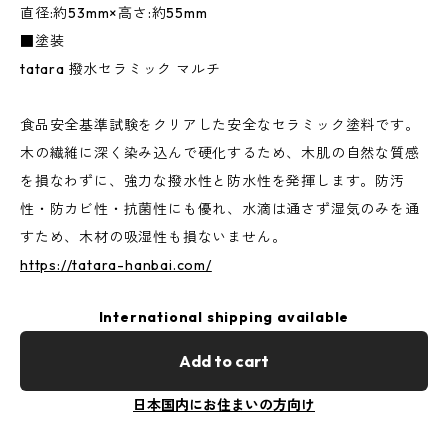
直径:約53mm×高さ:約55mm
■塗装
tatara 撥水セラミック マルチ
食品安全基準試験をクリアした安全なセラミック塗料です。
木の繊維に深く染み込んで硬化するため、木肌の自然な質感
を損なわずに、強力な撥水性と防水性を発揮します。防汚
性・防カビ性・抗菌性にも優れ、水滴は通さず湿気のみを通
すため、木材の吸湿性も損ないません。
https://tatara-hanbai.com/
International shipping available
Add to cart
日本国内にお住まいの方向け