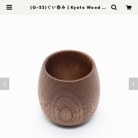
(G-53)ぐい呑み | Kyoto Wood Ar
t foom