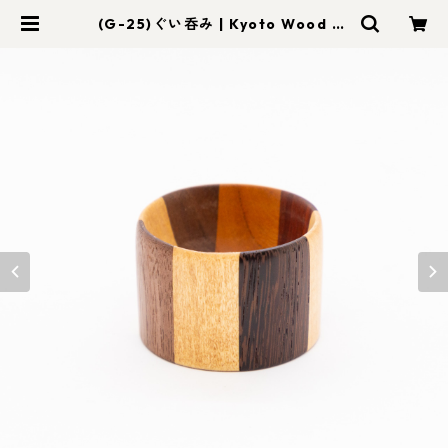
(G-25)ぐい呑み | Kyoto Wood Ar
t foom