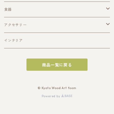
食器
酒器
アクセサリー
ぐい呑み(寄木造)
皿
ペンダント
インテリア
ぐい呑み(一木造)
平皿(寄木造)
おひつ
商品一覧に戻る
片口
平皿(一木造)
トレイ
深皿(一木造)
サービングトレイ
お盆
© Kyoto Wood Art foom
Powered by
深皿（寄木造）
オードブルトレイ