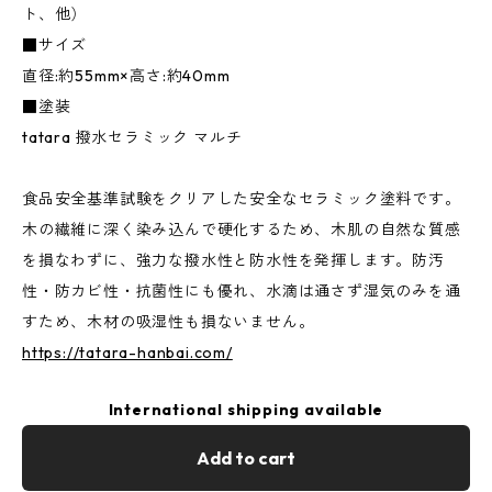
ト、他）
■サイズ
直径:約55mm×高さ:約40mm
■塗装
tatara 撥水セラミック マルチ
食品安全基準試験をクリアした安全なセラミック塗料です。
木の繊維に深く染み込んで硬化するため、木肌の自然な質感
を損なわずに、強力な撥水性と防水性を発揮します。防汚
性・防カビ性・抗菌性にも優れ、水滴は通さず湿気のみを通
すため、木材の吸湿性も損ないません。
https://tatara-hanbai.com/
International shipping available
Add to cart