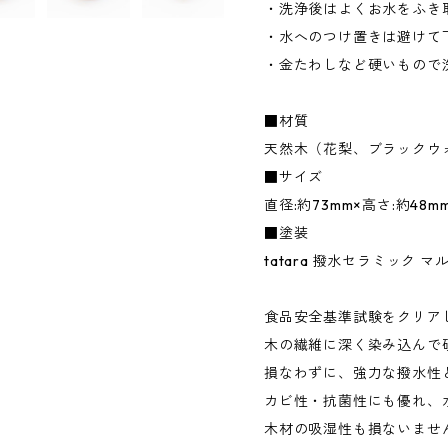
・洗浄後はよくお水をふき
・水へのつけ置きは避けて
・金たわしなど硬いもので
■材質
天然木（花梨、ブラックウ
■サイズ
直径:約73mm×高さ:約48m
■塗装
tatara 撥水セラミック マ
食品安全基準試験をクリア
木の繊維に深く染み込んで
損なわずに、強力な撥水性
カビ性・抗菌性にも優れ、
木材の吸湿性も損ないませ