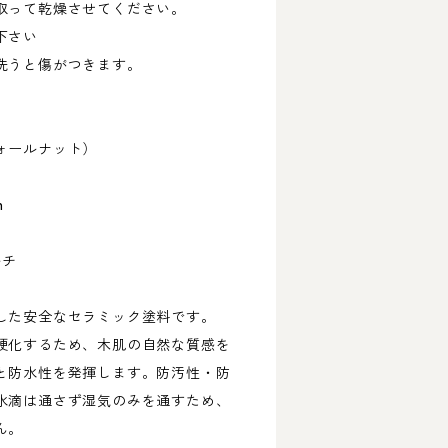
取って乾燥させてください。
下さい
洗うと傷がつきます。
ォールナット）
m
ルチ
した安全なセラミック塗料です。
硬化するため、木肌の自然な質感を
と防水性を発揮します。防汚性・防
水滴は通さず湿気のみを通すため、
ん。