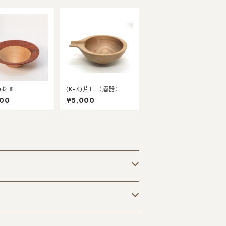
0)お皿
(K-4)片口（酒器）
000
¥5,000