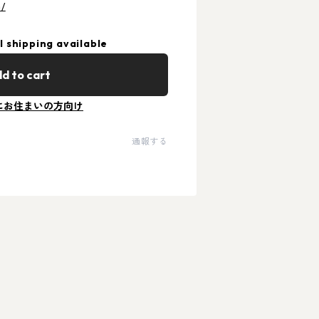
m/
l shipping available
d to cart
にお住まいの方向け
通報する