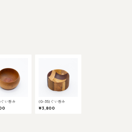
7)ぐい呑み
(G-35)ぐい呑み
00
¥3,800