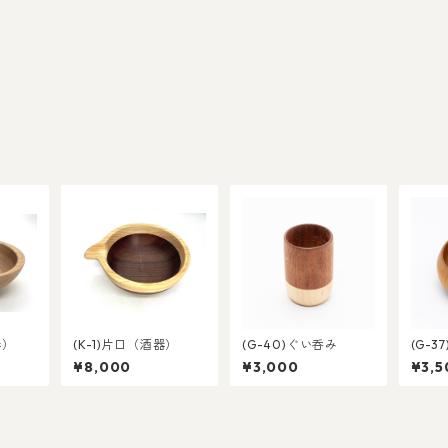
器）
(K-1)片口（酒器）
(G-40)ぐい呑み
(G-3
¥8,000
¥3,000
¥3,5