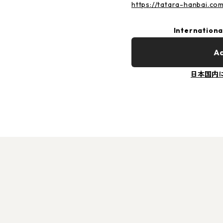
https://tatara-hanbai.co
Internationa
Ad
日本国内