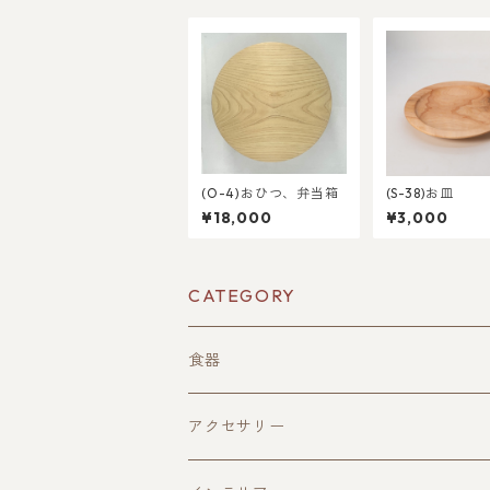
(O-4)おひつ、弁当箱
(S-38)お皿
¥18,000
¥3,000
CATEGORY
食器
酒器
アクセサリー
ぐい呑み(寄木造)