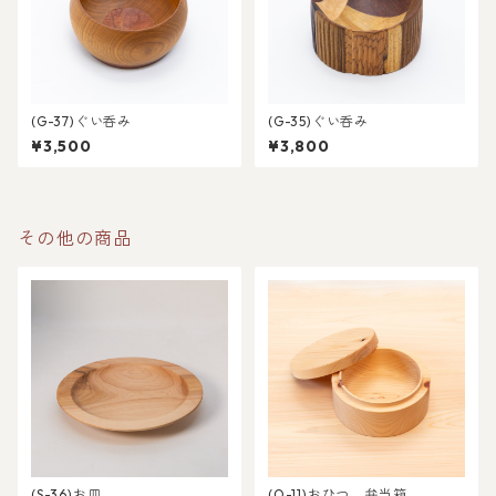
(G-37)ぐい呑み
(G-35)ぐい呑み
¥3,500
¥3,800
その他の商品
(S-36)お皿
(O-11)おひつ、弁当箱