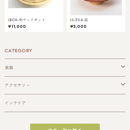
(BOX-9)ウッドポット
(S-31)お皿
¥11,000
¥5,000
CATEGORY
食器
酒器
アクセサリー
ぐい呑み(寄木造)
皿
ペンダント
インテリア
ぐい呑み(一木造)
平皿(寄木造)
おひつ