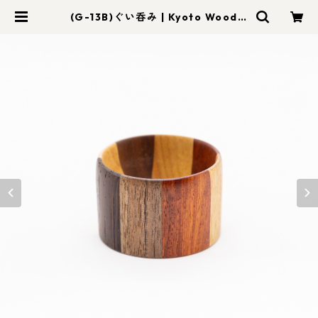
(G-13B)ぐい呑み | Kyoto Wood A
rt foom