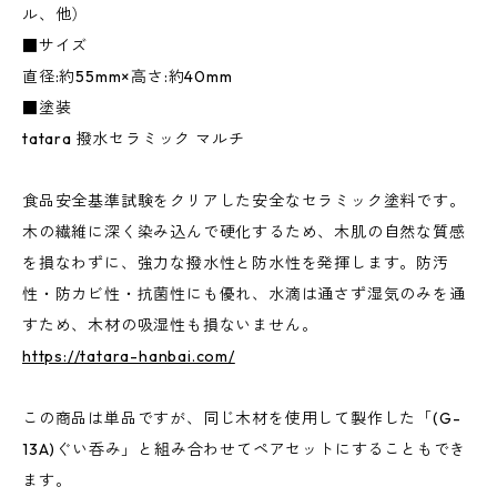
ル、他）
■サイズ
直径:約55mm×高さ:約40mm
■塗装
tatara 撥水セラミック マルチ
食品安全基準試験をクリアした安全なセラミック塗料です。
木の繊維に深く染み込んで硬化するため、木肌の自然な質感
を損なわずに、強力な撥水性と防水性を発揮します。防汚
性・防カビ性・抗菌性にも優れ、水滴は通さず湿気のみを通
すため、木材の吸湿性も損ないません。
https://tatara-hanbai.com/
この商品は単品ですが、同じ木材を使用して製作した「(G-
13A)ぐい呑み」と組み合わせてペアセットにすることもでき
ます。