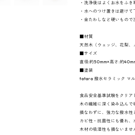
・洗浄後はよくお水をふき
・水へのつけ置きは避けて
・金たわしなど硬いもので
■材質
天然木（ウェッジ、花梨、
■サイズ
直径:約50mm×高さ:約40m
■塗装
tatara 撥水セラミック マ
食品安全基準試験をクリア
木の繊維に深く染み込んで
損なわずに、強力な撥水性
カビ性・抗菌性にも優れ、
木材の吸湿性も損ないませ