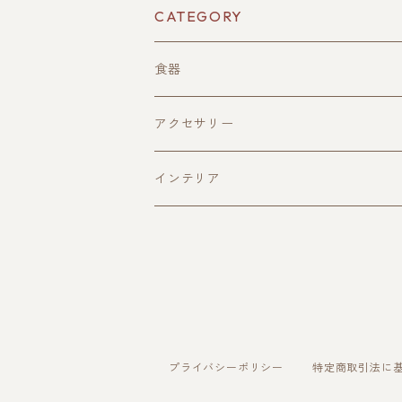
CATEGORY
食器
酒器
アクセサリー
ぐい呑み(寄木造)
皿
ペンダント
インテリア
ぐい呑み(一木造)
平皿(寄木造)
おひつ
片口
平皿(一木造)
トレイ
深皿(一木造)
サービングトレイ
お盆
プライバシーポリシー
特定商取引法に
深皿（寄木造）
オードブルトレイ