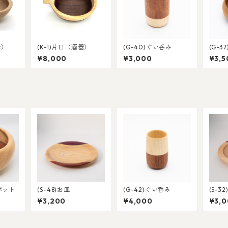
器）
(K-1)片口（酒器）
(G-40)ぐい呑み
(G-3
¥8,000
¥3,000
¥3,5
ドポット
(S-48)お皿
(G-42)ぐい呑み
(S-3
¥3,200
¥4,000
¥3,