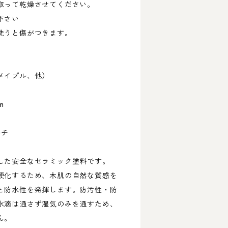
取って乾燥させてください。
下さい
洗うと傷がつきます。
メイプル、他）
m
ルチ
した安全なセラミック塗料です。
硬化するため、木肌の自然な質感を
と防水性を発揮します。防汚性・防
水滴は通さず湿気のみを通すため、
ん。