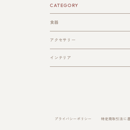
CATEGORY
食器
酒器
アクセサリー
ぐい呑み(寄木造)
皿
ペンダント
インテリア
ぐい呑み(一木造)
平皿(寄木造)
おひつ
片口
平皿(一木造)
トレイ
深皿(一木造)
サービングトレイ
お盆
プライバシーポリシー
特定商取引法に
深皿（寄木造）
オードブルトレイ