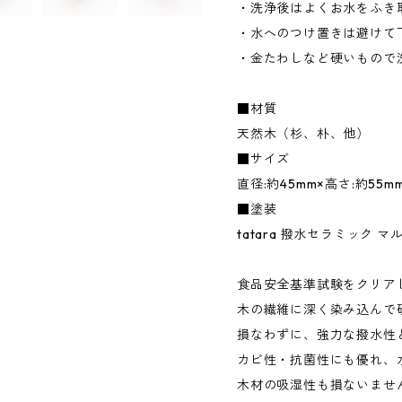
・洗浄後はよくお水をふき
・水へのつけ置きは避けて
・金たわしなど硬いもので
■材質
天然木（杉、朴、他）
■サイズ
直径:約45mm×高さ:約55m
■塗装
tatara 撥水セラミック マ
食品安全基準試験をクリア
木の繊維に深く染み込んで
損なわずに、強力な撥水性
カビ性・抗菌性にも優れ、
木材の吸湿性も損ないませ