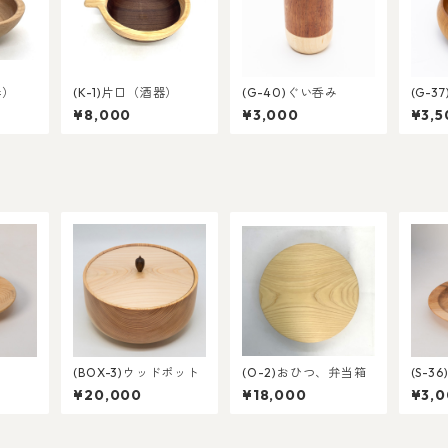
器）
(K-1)片口（酒器）
(G-40)ぐい呑み
(G-3
¥8,000
¥3,000
¥3,5
(BOX-3)ウッドポット
(O-2)おひつ、弁当箱
(S-3
¥20,000
¥18,000
¥3,