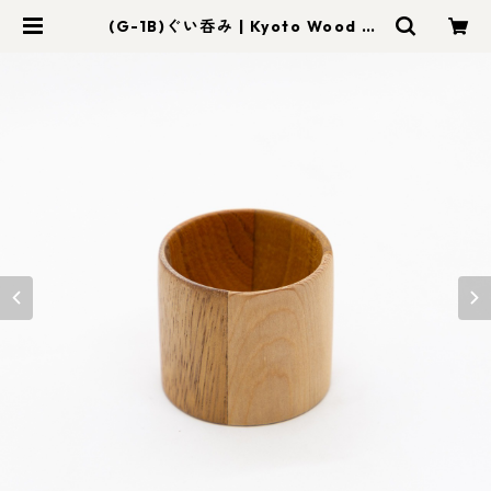
(G-1B)ぐい呑み | Kyoto Wood Ar
t foom