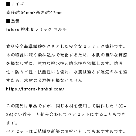
■サイズ
直径:約54mm×高さ:約47mm
■塗装
tatara 撥水セラミック マルチ
食品安全基準試験をクリアした安全なセラミック塗料です。
木の繊維に深く染み込んで硬化するため、木肌の自然な質感
を損なわずに、強力な撥水性と防水性を発揮します。防汚
性・防カビ性・抗菌性にも優れ、水滴は通さず湿気のみを通
すため、木材の吸湿性も損ないません。
https://tatara-hanbai.com/
この商品は単品ですが、同じ木材を使用して製作した「(G-
2A)ぐい呑み」と組み合わせてペアセットにすることもでき
ます。
ペアセットはご結婚や新築のお祝いとしてもおすすめです。