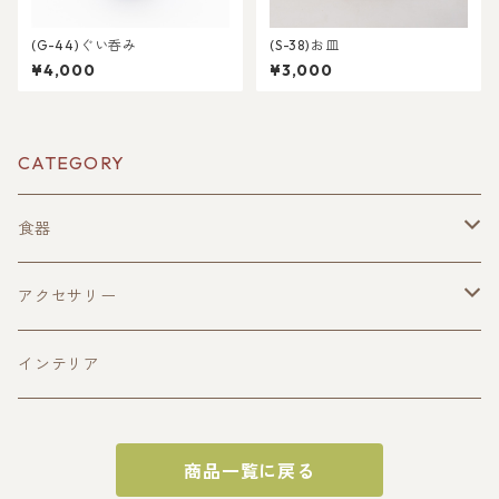
(G-44)ぐい呑み
(S-38)お皿
¥4,000
¥3,000
CATEGORY
食器
酒器
アクセサリー
ぐい呑み(寄木造)
皿
ペンダント
インテリア
ぐい呑み(一木造)
平皿(寄木造)
おひつ
商品一覧に戻る
片口
平皿(一木造)