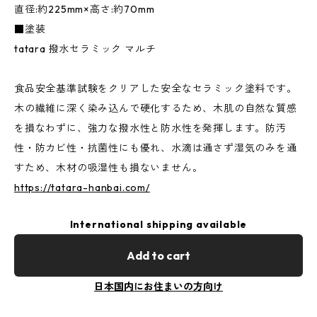
直径:約225mm×高さ:約70mm
■塗装
tatara 撥水セラミック マルチ
食品安全基準試験をクリアした安全なセラミック塗料です。
木の繊維に深く染み込んで硬化するため、木肌の自然な質感
を損なわずに、強力な撥水性と防水性を発揮します。防汚
性・防カビ性・抗菌性にも優れ、水滴は通さず湿気のみを通
すため、木材の吸湿性も損ないません。
https://tatara-hanbai.com/
International shipping available
Add to cart
日本国内にお住まいの方向け