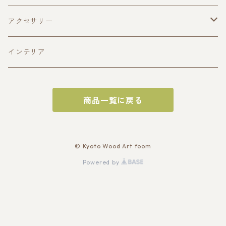
酒器
アクセサリー
ぐい呑み(寄木造)
皿
ペンダント
インテリア
ぐい呑み(一木造)
平皿(寄木造)
おひつ
商品一覧に戻る
片口
平皿(一木造)
トレイ
深皿(一木造)
サービングトレイ
お盆
© Kyoto Wood Art foom
Powered by
深皿（寄木造）
オードブルトレイ
チーズボード